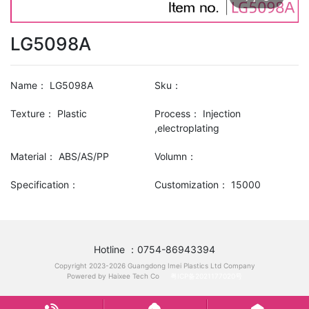
LG5098A
Name：
LG5098A
Sku：
Texture：
Plastic
Process：
Injection
,electroplating
Material：
ABS/AS/PP
Volumn：
Specification：
Customization：
15000
Hotline ：0754-86943394
Copyright 2023-2026 Guangdong Imei Plastics Ltd Company
Powered by Haixee Tech Co
粤ICP备2021177020号