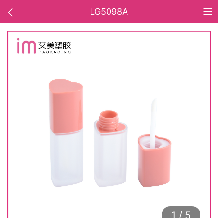
LG5098A
1 / 5