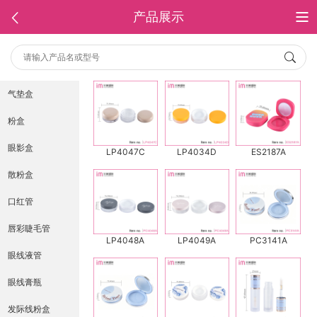
产品展示
气垫盒
粉盒
眼影盒
LP4047C
LP4034D
ES2187A
散粉盒
口红管
唇彩睫毛管
LP4048A
LP4049A
PC3141A
眼线液管
眼线膏瓶
发际线粉盒