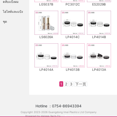
ตลับแป้งผม
LG5037B
PC3012C
ES2029B
ไฮไลท์และแป้ง
ชุด
LS6026A
LP4014C
LP4014B
LP4014A
LP4013B
LP4013A
1
2
3
下一页
Hotline ：0754-86943394
Copyright 2023-2026 Guangdong Imei Plastics Ltd Company
Powered by Haixee Tech Co
粤ICP备2021177020号