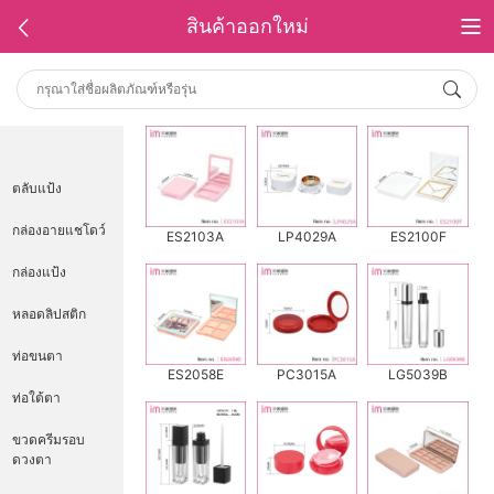
สินค้าออกใหม่
ตลับแป้ง
กล่องอายแชโดว์
ES2103A
LP4029A
ES2100F
กล่องแป้ง
หลอดลิปสติก
ท่อขนตา
ES2058E
PC3015A
LG5039B
ท่อใต้ตา
ขวดครีมรอบ
ดวงตา